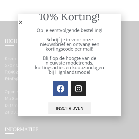
10% Korting!
Op je eerstvolgende bestelling!
Schrijf je in voor onze
HIGHLANDS WOMEN
nieuwsbrief en ontvang een
kortingscode per mail!
Blijf op de hoogte van de
Kromme Steenweg 43
nieuwste modetrends,
5707 CB Helmond
kortingsacties en koopzondagen
bij Highlandsmode!
T:0492-553383
E:info@highlandsmode.nl
Openingstijden:
Ma Gesloten
Di t/m vr 09:30-17:30
INSCHRIJVEN
Za 09:30-17:00
INFORMATIEF