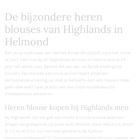
De bijzondere heren
blouses van Highlands in
Helmond
Ben je op zoek naar een dames broek die stijlvol, sportief, stoer
of juist heel trendy is? Highlands Women in Helmond is al 25
jaar hét adres voor dames die van een verfijnde kledingstijl
houden. Een bezoek aan onze winkel levert altijd een
verrassende ervaring op. Heb je behoefte aan iets nieuws maar
geen idee wat? Laat je door een van onze modebewuste
medewerkers adviseren.
Heren blouse kopen bij Highlands men
Bij Highlands zijn we gek van mode. En onze passie daarvoor
dragen we graag over op jouw look. Merken zoals Mason’s, Wool
& Co en At.P.Co. zijn toonaangevend in de tijdloze
mannenmodewereld. Op het gebied van heren blouses bieden wij