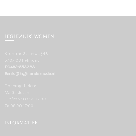
HIGHLANDS WOMEN
Kromme Steenweg 43
5707 CB Helmond
T:0492-553383
E:info@highlandsmode.nl
Openingstijden:
Ma Gesloten
Di t/m vr 09:30-17:30
Za 09:30-17:00
INFORMATIEF