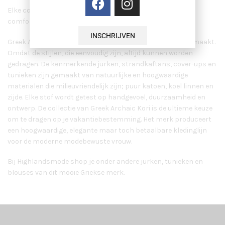
Elke collectie is gemaakt voor gemak gecombineerd met
comfort, verfijning en veelzijdigheid.
INSCHRIJVEN
Greek Archaic Kori is voor iedere vrouw, op elke leeftijd, gemaakt.
Omdat de stijlen, die eenvoudig zijn, altijd kunnen worden
gedragen. De kenmerkende jurken, strandkaftans, cover-ups en
tunieken zijn gemaakt van natuurlijke en hoogwaardige
materialen die milieuvriendelijk zijn; puur katoen, koel linnen en
zijde. Elke stof wordt getest op handgevoel, duurzaamheid en
ontwerp. De collectie van Greek Archaic Kori is de ultieme keuze
om te dragen op je vakantiebestemming. Het merk produceert
een hoogwaardige, elegante maar toch betaalbare kledinglijn
voor de moderne modebewuste vrouw.
Bij Highlandsmode shop je onder andere jurken, tunieken en
blouses van dit mooie Griekse merk.