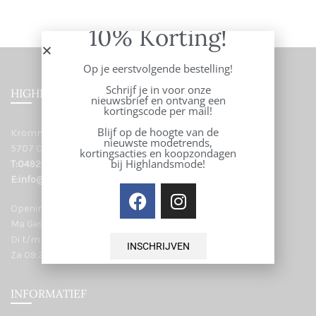
10% Korting!
Op je eerstvolgende bestelling!
Schrijf je in voor onze
HIGHLANDS WOMEN
nieuwsbrief en ontvang een
kortingscode per mail!
Blijf op de hoogte van de
Kromme Steenweg 43
nieuwste modetrends,
5707 CB Helmond
kortingsacties en koopzondagen
bij Highlandsmode!
T:0492-553383
E:info@highlandsmode.nl
Openingstijden:
Ma Gesloten
Di t/m vr 09:30-17:30
INSCHRIJVEN
Za 09:30-17:00
INFORMATIEF