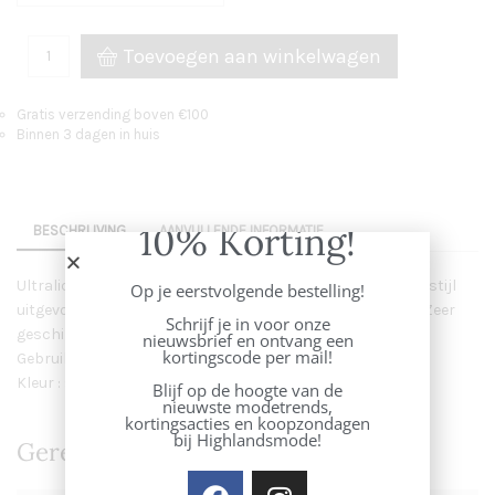
Toevoegen aan winkelwagen
Gratis verzending boven €100
Binnen 3 dagen in huis
10% Korting!
BESCHRIJVING
AANVULLENDE INFORMATIE
Ultralicht trenchcoat van UBR met kraag. Deze in classic stijl
Op je eerstvolgende bestelling!
uitgevoerde jas beschermd je tegen zware wind en regen. Zeer
Schrijf je in voor onze
geschikt voor business, reizen en dagelijks gebruik.
nieuwsbrief en ontvang een
kortingscode per mail!
Gebruiksbereik: + 5 / + 25 ° C
Kleur : sand
Blijf op de hoogte van de
nieuwste modetrends,
kortingsacties en koopzondagen
bij Highlandsmode!
Gerelateerde Producten