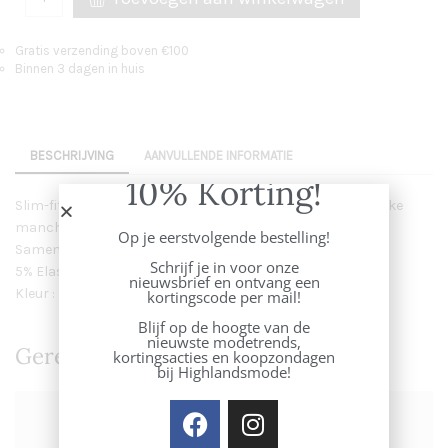
Gratis verzending boven €100
Binnen 3 dagen in huis
BESCHRIJVING
AANVULLENDE INFORMATIE
10% Korting!
Slim-fit blouse van Mos Mosh met klein boordje, vrouwelijke
manchetten met ruches en een klassieke knoopsluiting.
Op je eerstvolgende bestelling!
Samenstelling : 67% Cotton 28% Polyamid
Schrijf je in voor onze
5% Elastane
nieuwsbrief en ontvang een
Kleur : light blue
kortingscode per mail!
Blijf op de hoogte van de
nieuwste modetrends,
Gerelateerde Producten
kortingsacties en koopzondagen
bij Highlandsmode!