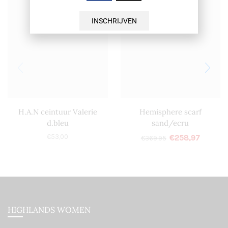
INSCHRIJVEN
H.A.N ceintuur Valerie
Hemisphere scarf
d.bleu
sand/ecru
€
53,00
€
258,97
€
369,95
HIGHLANDS WOMEN