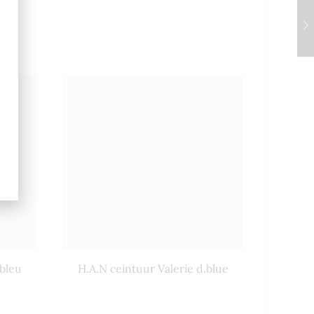
.bleu
H.A.N ceintuur Valerie d.blue
H.A.N