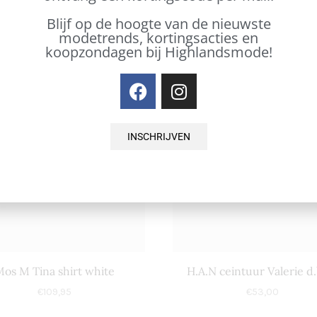
Blijf op de hoogte van de nieuwste
modetrends, kortingsacties en
koopzondagen bij Highlandsmode!
INSCHRIJVEN
os M Tina shirt white
H.A.N ceintuur Valerie d
€
109,95
€
53,00