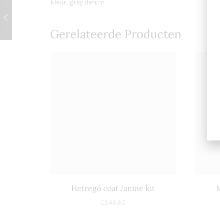
kleur: grey denim
Gerelateerde Producten
Hetregó coat Janine kit
M
€
349,95