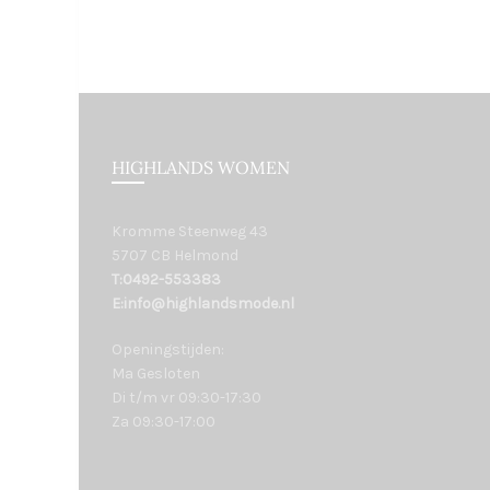
HIGHLANDS WOMEN
Kromme Steenweg 43
5707 CB Helmond
T:0492-553383
E:info@highlandsmode.nl
Openingstijden:
Ma Gesloten
Di t/m vr 09:30-17:30
Za 09:30-17:00