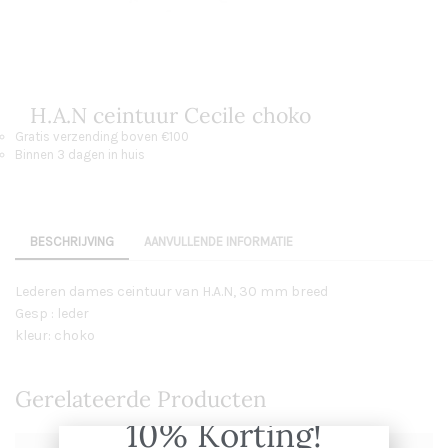
H.A.N ceintuur Cecile choko
Gratis verzending boven €100
Binnen 3 dagen in huis
BESCHRIJVING
AANVULLENDE INFORMATIE
Lederen dames ceintuur van H.A.N, 30 mm breed
Gesp : leder
kleur: choko
Gerelateerde Producten
10% Korting!