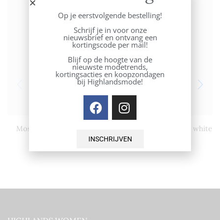
Op je eerstvolgende bestelling!
Schrijf je in voor onze
nieuwsbrief en ontvang een
kortingscode per mail!
Blijf op de hoogte van de
nieuwste modetrends,
kortingsacties en koopzondagen
bij Highlandsmode!
Mos M Tina shirt white
No man’s Land t-shirt white
INSCHRIJVEN
€
109,95
€
62,50