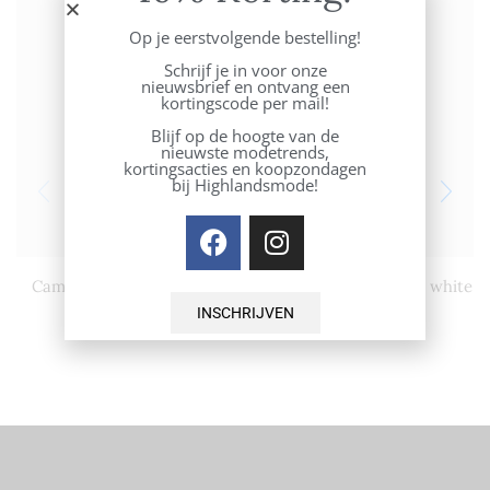
Op je eerstvolgende bestelling!
Schrijf je in voor onze
nieuwsbrief en ontvang een
kortingscode per mail!
Blijf op de hoogte van de
nieuwste modetrends,
kortingsacties en koopzondagen
bij Highlandsmode!
Cambio Tess denim grey
No man’s Land t-shirt white
INSCHRIJVEN
€
179,95
€
62,50