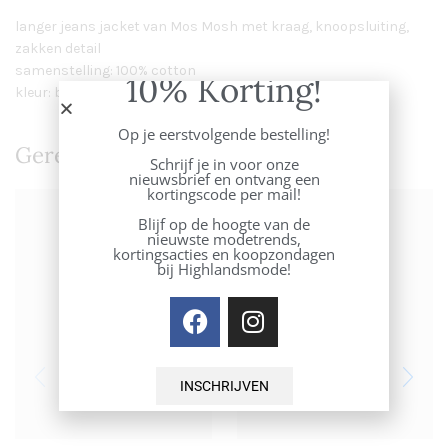
langer jeans jacket van Mos Mosh met kraag, knoopsluiting,
zakken detail
samenstelling: 100% cotton
10% Korting!
kleur: blue
Op je eerstvolgende bestelling!
Gerelateerde Producten
Schrijf je in voor onze
nieuwsbrief en ontvang een
kortingscode per mail!
Blijf op de hoogte van de
nieuwste modetrends,
kortingsacties en koopzondagen
bij Highlandsmode!
INSCHRIJVEN