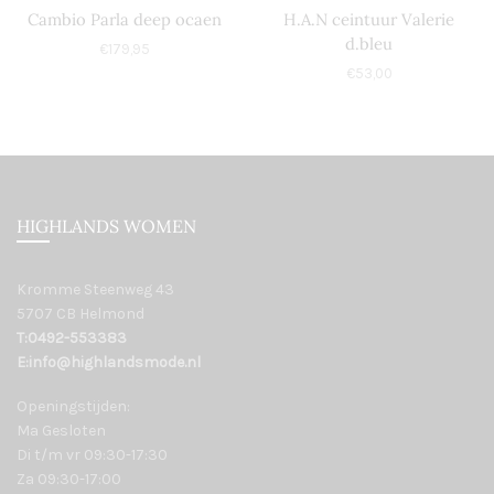
Cambio Parla deep ocaen
H.A.N ceintuur Valerie
d.bleu
€
179,95
€
53,00
HIGHLANDS WOMEN
Kromme Steenweg 43
5707 CB Helmond
T:0492-553383
E:info@highlandsmode.nl
Openingstijden:
Ma Gesloten
Di t/m vr 09:30-17:30
Za 09:30-17:00