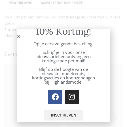
BESCHRIJVING
AANVULLENDE INFORMATIE
Polo jumper van Penn & Ink met kraagje en korte mouw, brede
boord
10% Korting!
Samenstelling : 100% cotton
Kleur : burgundy
Op je eerstvolgende bestelling!
Schrijf je in voor onze
Gerelateerde Producten
nieuwsbrief en ontvang een
kortingscode per mail!
Blijf op de hoogte van de
nieuwste modetrends,
kortingsacties en koopzondagen
bij Highlandsmode!
INSCHRIJVEN