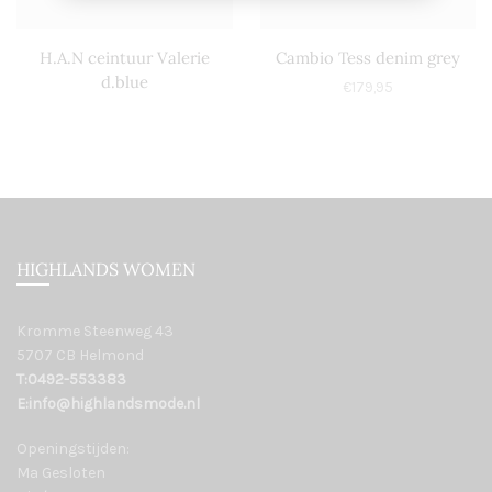
H.A.N ceintuur Valerie
Cambio Tess denim grey
d.blue
€
179,95
HIGHLANDS WOMEN
Kromme Steenweg 43
5707 CB Helmond
T:0492-553383
E:info@highlandsmode.nl
Openingstijden:
Ma Gesloten