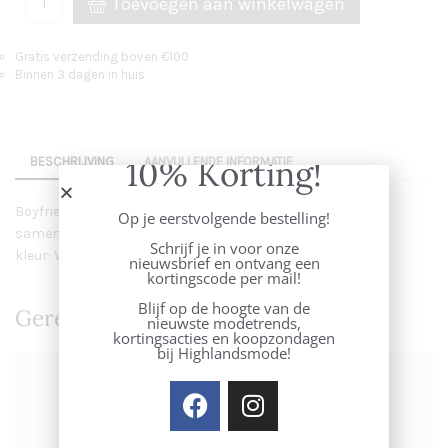
Toevoegen aan winkelwagen
Gratis verzending boven €100
Binnen 3 dagen in huis
10% Korting!
BESCHRIJVING
AANVULLENDE INFORMATIE
Boyfriend fit jeans van Mos Mosh met
Op je eerstvolgende bestelling!
samenstelling: 99% Organic cotton 1% Elastane
Schrijf je in voor onze
kleur: Vintage blue
nieuwsbrief en ontvang een
kortingscode per mail!
Blijf op de hoogte van de
Gerelateerde Producten
nieuwste modetrends,
kortingsacties en koopzondagen
bij Highlandsmode!