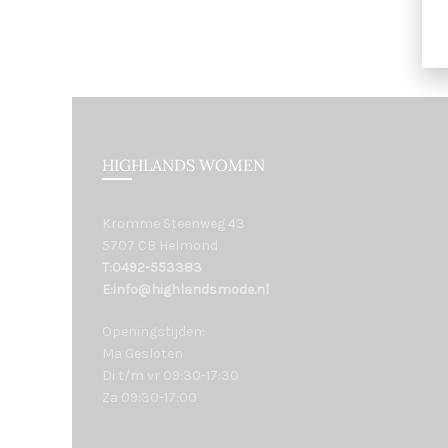
HIGHLANDS WOMEN
Kromme Steenweg 43
5707 CB Helmond
T:0492-553383
E:info@highlandsmode.nl
Openingstijden:
Ma Gesloten
Di t/m vr 09:30-17:30
Za 09:30-17:00