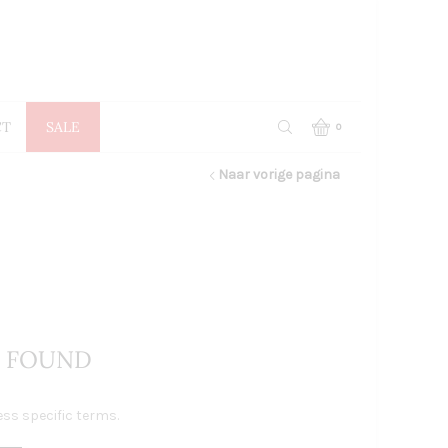
CT
SALE
0
Naar vorige pagina
 FOUND
ess specific terms.