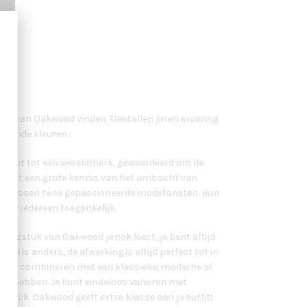
ing van Oakwood vinden. Tientallen jaren ervaring
llende kleuren.
ide uit tot een wereldmerk, gewaardeerd om de
erd met een grote kennis van het ambacht van
ting tussen twee gepassioneerde modefanaten. Hun
voor iedereen toegankelijk.
ingstuk van Oakwood je ook kiest, je bent altijd
od is anders, de afwerking is altijd perfect tot in
oos te combineren met een klassieke, moderne of
zult hebben. Je kunt eindeloos variëren met
er jack. Oakwood geeft extra klasse aan je outfit!