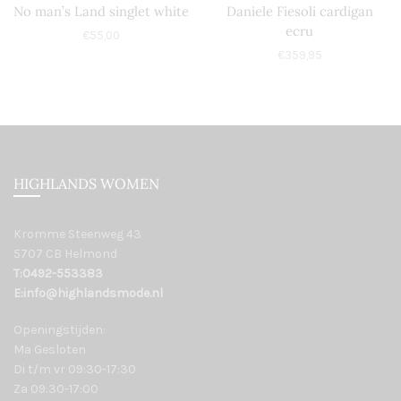
No man’s Land singlet white
Daniele Fiesoli cardigan
ecru
€
55,00
€
359,95
HIGHLANDS WOMEN
Kromme Steenweg 43
5707 CB Helmond
T:0492-553383
E:info@highlandsmode.nl
Openingstijden:
Ma Gesloten
Di t/m vr 09:30-17:30
Za 09:30-17:00