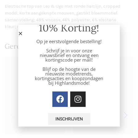
Elastische top van Leo & Ugo met ronde halslijn, cropped
model, korte aangeknipte mouwen, gestikt bloemmotief.
samenstelling; 48% viscose, 46% polyester, 6% elastane
10% Korting!
kleur; off white
Op je eerstvolgende bestelling!
Gerelateerde Producten
Schrijf je in voor onze
nieuwsbrief en ontvang een
kortingscode per mail!
Blijf op de hoogte van de
nieuwste modetrends,
kortingsacties en koopzondagen
bij Highlandsmode!
INSCHRIJVEN