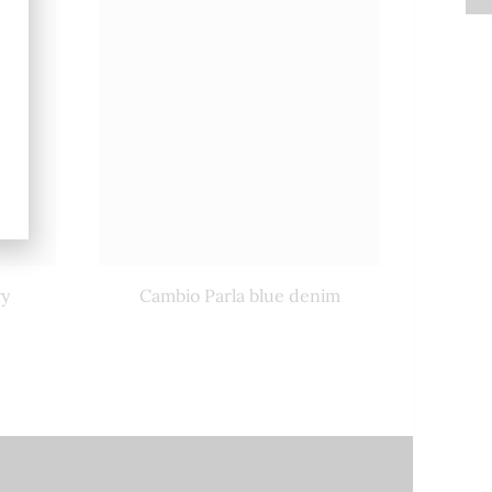
vy
Cambio Parla blue denim
Penn 