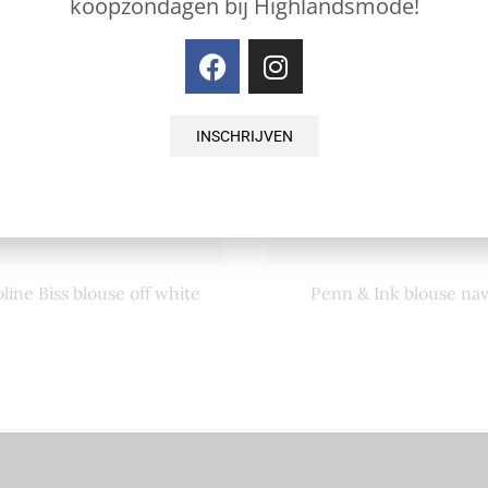
koopzondagen bij Highlandsmode!
INSCHRIJVEN
line Biss blouse off white
Penn & Ink blouse na