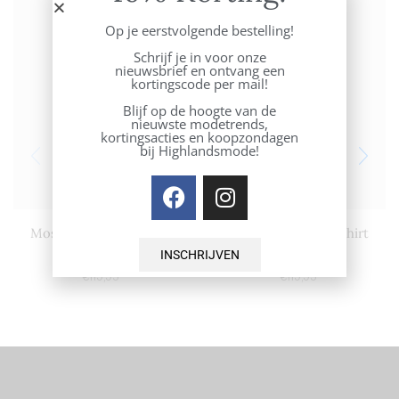
Op je eerstvolgende bestelling!
Schrijf je in voor onze
nieuwsbrief en ontvang een
kortingscode per mail!
Blijf op de hoogte van de
nieuwste modetrends,
kortingsacties en koopzondagen
bij Highlandsmode!
Mos Mosh Mattie shirt
Mos Mosh Mattie shirt
l.blue
white
INSCHRIJVEN
€
119,95
€
119,95