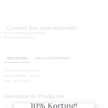
Caroline Biss sjaal multicolor
Gratis verzending boven €100
Binnen 3 dagen in huis
BESCHRIJVING
AANVULLENDE INFORMATIE
Sjaal van Caroline Biss,
Samenstelling : cotton
Kleur : multicolor
Gerelateerde Producten
10% Korting!