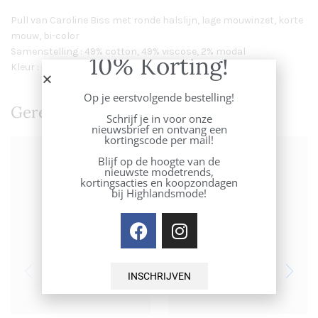
Pull van Caroline Biss met ronde halslijn, lage mouwinzet, korte
mouw, bi-color
Samenstelling : 49% cotton, 49% viscose, 2% modal
10% Korting!
Kleur : indigo
Op je eerstvolgende bestelling!
Gerelateerde Producten
Schrijf je in voor onze
nieuwsbrief en ontvang een
kortingscode per mail!
Blijf op de hoogte van de
nieuwste modetrends,
kortingsacties en koopzondagen
bij Highlandsmode!
INSCHRIJVEN