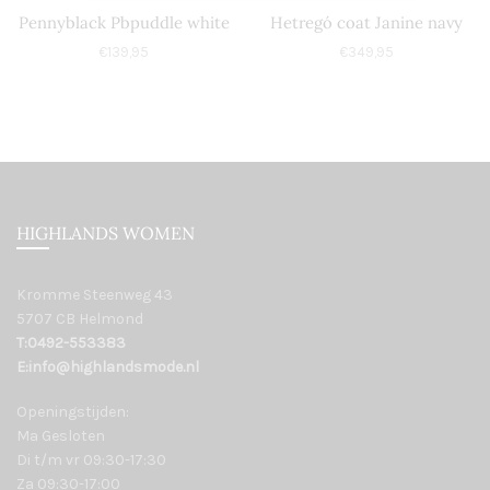
Pennyblack Pbpuddle white
Hetregó coat Janine navy
€
139,95
€
349,95
HIGHLANDS WOMEN
Kromme Steenweg 43
5707 CB Helmond
T:0492-553383
E:info@highlandsmode.nl
Openingstijden:
Ma Gesloten
Di t/m vr 09:30-17:30
Za 09:30-17:00