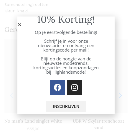
Samenstelling : cotton
Kleur : khaki
10% Korting!
Gerelateerde Producten
Op je eerstvolgende bestelling!
Schrijf je in voor onze
nieuwsbrief en ontvang een
kortingscode per mail!
Blijf op de hoogte van de
nieuwste modetrends,
kortingsacties en koopzondagen
bij Highlandsmode!
INSCHRIJVEN
No man’s Land singlet white
UBR W Skylar trenchcoat
sand
€
55,00