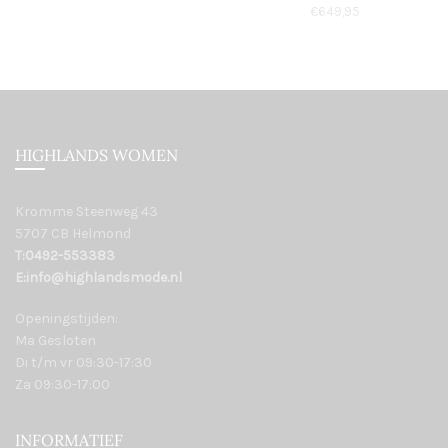
€
649,95
HIGHLANDS WOMEN
Kromme Steenweg 43
5707 CB Helmond
T:0492-553383
E:info@highlandsmode.nl
Openingstijden:
Ma Gesloten
Di t/m vr 09:30-17:30
Za 09:30-17:00
INFORMATIEF