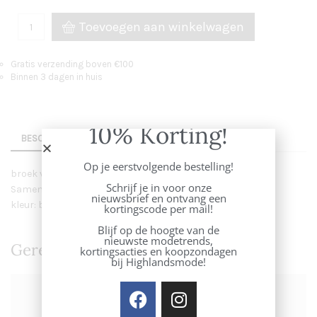
Toevoegen aan winkelwagen
Gratis verzending boven €100
Binnen 3 dagen in huis
10% Korting!
BESCHRIJVING
AANVULLENDE INFORMATIE
Op je eerstvolgende bestelling!
broek van Cambio met
Schrijf je in voor onze
Samenstelling : 65% linen, 34% cotton, 1% elastane
nieuwsbrief en ontvang een
kleur: biscuit suede
kortingscode per mail!
Blijf op de hoogte van de
nieuwste modetrends,
Gerelateerde Producten
kortingsacties en koopzondagen
bij Highlandsmode!