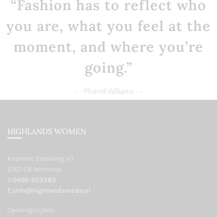
“Fashion has to reflect who
you are, what you feel at the
moment, and where you’re
going.”
- - Pharell Williams - -
HIGHLANDS WOMEN
Kromme Steenweg 43
5707 CB Helmond
T:0492-553383
E:info@highlandsmode.nl
Openingstijden: