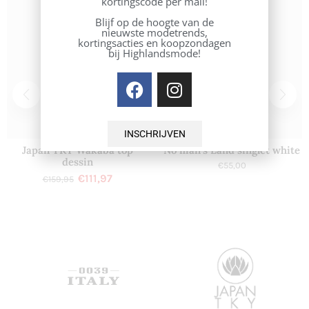
kortingscode per mail!
Blijf op de hoogte van de
nieuwste modetrends,
kortingsacties en koopzondagen
bij Highlandsmode!
INSCHRIJVEN
Japan TKY Wakaba top
No man’s Land singlet white
dessin
€
55,00
€
111,97
€
159,95