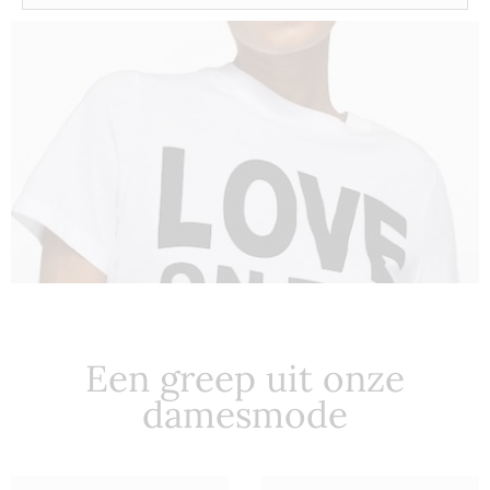
In de
picture!
Een greep uit onze
damesmode
10 DAYS