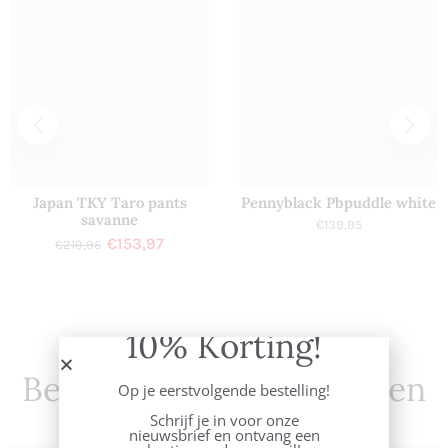
Japan TKY Taro pants
Pennyblack Pbpuddle white
savanne
€
139,95
€
153,97
€
219,95
10% Korting!
Best verkochte producten
Op je eerstvolgende bestelling!
Schrijf je in voor onze
nieuwsbrief en ontvang een