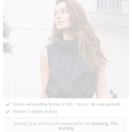
Highlands
collectie
PRODUCTEN BEKIJKEN
No Man's
Gratis verzending boven €100,-* m.u.v. de sale periode
Land
Binnen 3 dagen in huis
Schrijf je in voor onze nieuwsbrief en
ontvang 10%
SHOP
korting
HIER